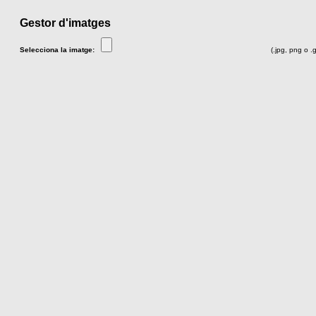
Gestor d'imatges
Selecciona la imatge:
(.jpg, png o .