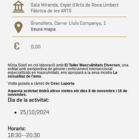
Sala Miranda, Espai d'Arts de Roca Umbert
Fàbrica de les ARTS
Granollers, Carrer Lluís Companys, 1
Veure mapa
0,00
Núria Güell en col·laboració amb
El Taller Masculinitats Diverses
, una
entitat amb perspectiva de gènere i enfocament interseccional
especialitzats en masculinitats, ens aproparà a la seva mostra
La
sexualitat de l’amo
.
Visita guiada a càrrec de
Cesc Laporta
Aquesta activitat tindrà altres visites els dies 8 de novembre i 16 de
novembre.
Dia de la activitat:
25/10/2024
Horaris:
18:30--20:30