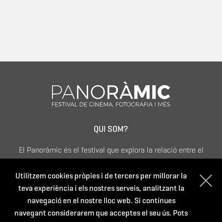
QUI SOM?
El Panoràmic és el festival que explora la relació entre el
cinema i la fotografia, promou i incentiva l'ús de les noves
Utilitzem cookies pròpies i de tercers per millorar la
narratives audiovisuals com les instal·lacions artístiques i
teva experiència i els nostres serveis, analitzant la
les propostes creatives més arriscades i contemporànies.
navegació en el nostre lloc web. Si contínues
navegant considerarem que acceptes el seu ús. Pots
CONTACTE