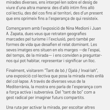
mirades diverses, ens interpel·len sobre el desig de
viure d’una altra manera: des d’allò íntim fins allò
col·lectiu, des del cos fins al territori, des d’un present
que ens oprimeix fins a l’esperança de qui resisteix.
Començarem amb l’exposició de Nina Medioni i Juan
A. Zapata, dues veus que retraten geografies
marcades pel turisme i l’exclusió, però també per
formes de vida que desafien el relat dominant. Les
seves imatges ens situen en els marges —de l’espai,
del temps, de la mirada— i ens conviden a preguntar-
nos qui pot habitar, representar i significar un lloc.
Finalment, visitarem “Tant de bó / Ojalá / Inxal·lah”,
una exposició col·lectiva que posa la mirada més enllà
del col·lapse. A través de diverses veus de la
Mediterrània, la mostra ens parla de l’esperança com
a força activa i subversiva. Del “tant de bo” com a
gest radical per imaginar futurs compartits.
Una ruta per activar la mirada, per escoltar altres