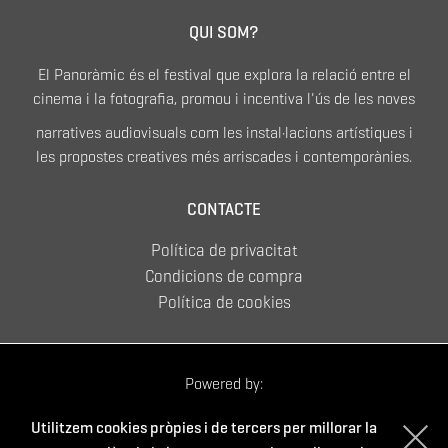
QUI SOM?
El Panoràmic és el festival que explora la relació entre el
cinema i la fotografia, promou i incentiva l'ús de les noves
narratives audiovisuals com les instal·lacions artístiques i
les propostes creatives més arriscades i contemporànies.
CONTACTE
Política de privacitat
Condicions de compra
Política de cookies
Powered by:
Utilitzem cookies pròpies i de tercers per millorar la